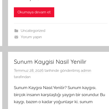
Okumaya devam et
Uncategorized
Yorum yapın
Sunum Kaygisi Nasil Yenilir
Temmuz 28, 2026
tarihinde gönderilmiş
admin
tarafından
Sunum Kaygısı Nasıl Yenilir? Sunum kaygısı,
birçok insanın karşılaştığı yaygın bir sorundur. Bu
kaygı, bazen o kadar yoğunlaşır ki, sunum