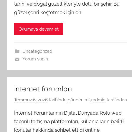
tarihi ve doğal güzellikleriyle dolu bir şehir. Bu
güzel şehri keşfetmek için en
Okumaya devam et
Uncategorized
Yorum yapın
internet forumları
Temmuz 6, 2026
tarihinde gönderilmiş
admin
tarafından
İnternet Forumlarının Dijital Dünyada Rolü web
tabanlı tartışma platformları, kullanıcıların belirli
konular hakkında sohbet ettiği online