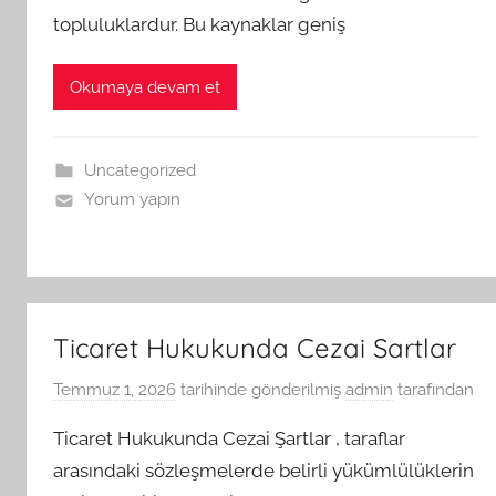
topluluklardur. Bu kaynaklar geniş
Okumaya devam et
Uncategorized
Yorum yapın
Ticaret Hukukunda Cezai Sartlar
Temmuz 1, 2026
tarihinde gönderilmiş
admin
tarafından
Ticaret Hukukunda Cezai Şartlar , taraflar
arasındaki sözleşmelerde belirli yükümlülüklerin