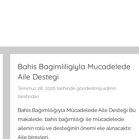
Bahis Bagimliligiyla Mucadelede
Aile Destegi
Temmuz 28, 2026
tarihinde gönderilmiş
admin
tarafından
Bahis Bağımlılığıyla Mücadelede Aile Desteği Bu
makalede, bahis bağımlılığı ile mücadelede
ailenin rolü ve desteğinin önemi ele alınacaktır.
Aile bireyleri,