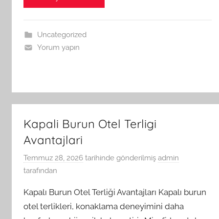
Uncategorized
Yorum yapın
Kapali Burun Otel Terligi
Avantajlari
Temmuz 28, 2026
tarihinde gönderilmiş
admin
tarafından
Kapalı Burun Otel Terliği Avantajları Kapalı burun
otel terlikleri, konaklama deneyimini daha