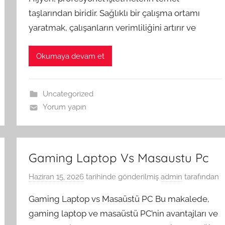
taşlarından biridir. Sağlıklı bir çalışma ortamı
yaratmak, çalışanların verimliliğini artırır ve
Okumaya devam et
Uncategorized
Yorum yapın
Gaming Laptop Vs Masaustu Pc
Haziran 15, 2026
tarihinde gönderilmiş
admin
tarafından
Gaming Laptop vs Masaüstü PC Bu makalede,
gaming laptop ve masaüstü PC’nin avantajları ve