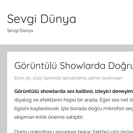
İçeriğe
atla
Sevgi Dünya
Sevgi Dünya
Görüntülü Showlarda Doğru
Ekim 20, 2025
tarihinde gönderilmiş
admin
tarafından
Görüntülü showlarda ses kalitesi, izleyici deneyim
diyalog ve efektlerin hepsi bir arada. Eğer ses net d
ilgisini kaybedecek. İşte burada doğru mikrofon seçim
ekipman kritik öneme sahiptir.
Doğru mikrofonu seçerken birkaç faktörü göz önünd