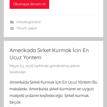
Okumaya devam et
Uncategorized
Yorum yapın
Amerikada Sirket Kurmak İcin En
Ucuz Yontem
Mayıs 23, 2026
tarihinde gönderilmiş
admin
tarafından
Amerika’da Şirket Kurmak İçin En Ucuz Yöntem Bu
makalede, Amerika’da şirket kurmanın en uygun
maliyetli yollarını keşfedeceğiz. Şirket kurmak,
birçok