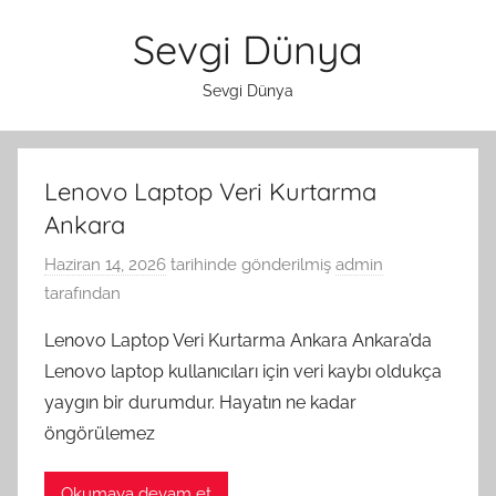
İçeriğe
Sevgi Dünya
atla
Sevgi Dünya
Lenovo Laptop Veri Kurtarma
Ankara
Haziran 14, 2026
tarihinde gönderilmiş
admin
tarafından
Lenovo Laptop Veri Kurtarma Ankara Ankara’da
Lenovo laptop kullanıcıları için veri kaybı oldukça
yaygın bir durumdur. Hayatın ne kadar
öngörülemez
Okumaya devam et