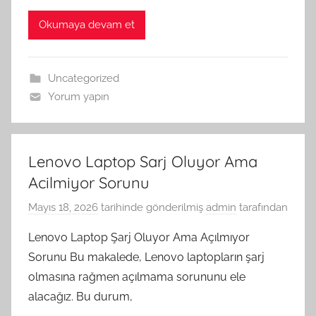
Okumaya devam et
Uncategorized
Yorum yapın
Lenovo Laptop Sarj Oluyor Ama
Acilmiyor Sorunu
Mayıs 18, 2026
tarihinde gönderilmiş
admin
tarafından
Lenovo Laptop Şarj Oluyor Ama Açılmıyor
Sorunu Bu makalede, Lenovo laptopların şarj
olmasına rağmen açılmama sorununu ele
alacağız. Bu durum,