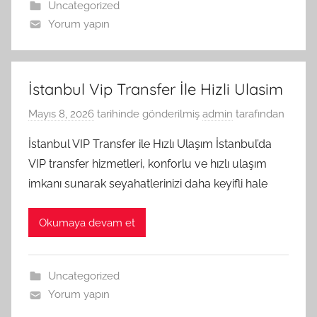
Uncategorized
Yorum yapın
İstanbul Vip Transfer İle Hizli Ulasim
Mayıs 8, 2026
tarihinde gönderilmiş
admin
tarafından
İstanbul VIP Transfer ile Hızlı Ulaşım İstanbul’da
VIP transfer hizmetleri, konforlu ve hızlı ulaşım
imkanı sunarak seyahatlerinizi daha keyifli hale
Okumaya devam et
Uncategorized
Yorum yapın