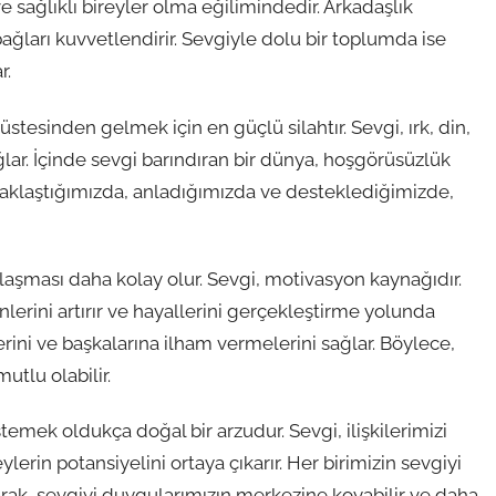
 sağlıklı bireyler olma eğilimindedir. Arkadaşlık
ağları kuvvetlendirir. Sevgiyle dolu bir toplumda ise
r.
esinden gelmek için en güçlü silahtır. Sevgi, ırk, din,
ağlar. İçinde sevgi barındıran bir dünya, hoşgörüsüzlük
e yaklaştığımızda, anladığımızda ve desteklediğimizde,
laşması daha kolay olur. Sevgi, motivasyon kaynağıdır.
nlerini artırır ve hayallerini gerçekleştirme yolunda
lerini ve başkalarına ilham vermelerini sağlar. Böylece,
tlu olabilir.
emek oldukça doğal bir arzudur. Sevgi, ilişkilerimizi
erin potansiyelini ortaya çıkarır. Her birimizin sevgiyi
ak, sevgiyi duygularımızın merkezine koyabilir ve daha