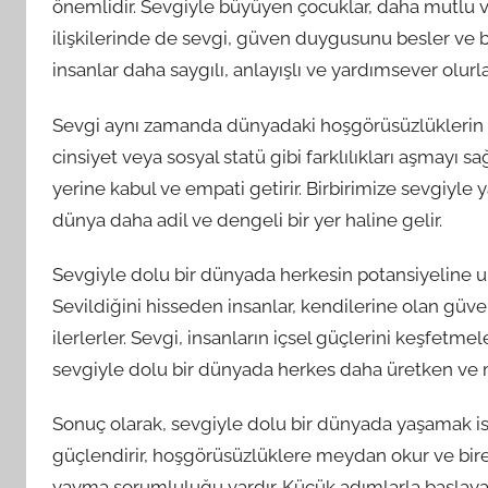
önemlidir. Sevgiyle büyüyen çocuklar, daha mutlu ve
ilişkilerinde de sevgi, güven duygusunu besler ve b
insanlar daha saygılı, anlayışlı ve yardımsever olurla
Sevgi aynı zamanda dünyadaki hoşgörüsüzlüklerin üst
cinsiyet veya sosyal statü gibi farklılıkları aşmayı s
yerine kabul ve empati getirir. Birbirimize sevgiyl
dünya daha adil ve dengeli bir yer haline gelir.
Sevgiyle dolu bir dünyada herkesin potansiyeline u
Sevildiğini hisseden insanlar, kendilerine olan güve
ilerlerler. Sevgi, insanların içsel güçlerini keşfetme
sevgiyle dolu bir dünyada herkes daha üretken ve mu
Sonuç olarak, sevgiyle dolu bir dünyada yaşamak ist
güçlendirir, hoşgörüsüzlüklere meydan okur ve bireyl
yayma sorumluluğu vardır. Küçük adımlarla başlayar