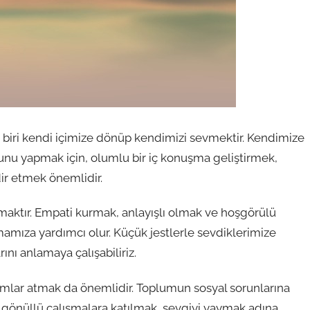
biri kendi içimize dönüp kendimizi sevmektir. Kendimize
 Bunu yapmak için, olumlu bir iç konuşma geliştirmek,
ir etmek önemlidir.
maktır. Empati kurmak, anlayışlı olmak ve hoşgörülü
mamıza yardımcı olur. Küçük jestlerle sevdiklerimize
rını anlamaya çalışabiliriz.
ımlar atmak da önemlidir. Toplumun sosyal sorunlarına
 gönüllü çalışmalara katılmak, sevgiyi yaymak adına