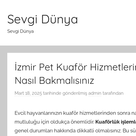
İçeriğe
atla
Sevgi Dünya
Sevgi Dünya
İzmir Pet Kuaför Hizmetler
Nasıl Bakmalısınız
Mart 18, 2025
tarihinde gönderilmiş
admin
tarafından
Evcil hayvanlarınızın kuaför hizmetlerinden sonra na
mutluluğu için oldukça önemlidir.
Kuaförlük işleml
genel durumları hakkında dikkatli olmalısınız. Bu 