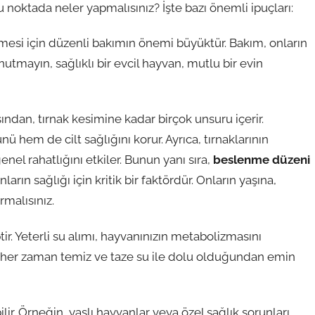
 bu noktada neler yapmalısınız? İşte bazı önemli ipuçları:
rmesi için düzenli bakımın önemi büyüktür. Bakım, onların
nutmayın, sağlıklı bir evcil hayvan, mutlu bir evin
sından, tırnak kesimine kadar birçok unsuru içerir.
hem de cilt sağlığını korur. Ayrıca, tırnaklarının
el rahatlığını etkiler. Bunun yanı sıra,
beslenme düzeni
rın sağlığı için kritik bir faktördür. Onların yaşına,
rmalısınız.
tir. Yeterli su alımı, hayvanınızın metabolizmasını
ın her zaman temiz ve taze su ile dolu olduğundan emin
lir. Örneğin, yaşlı hayvanlar veya özel sağlık sorunları