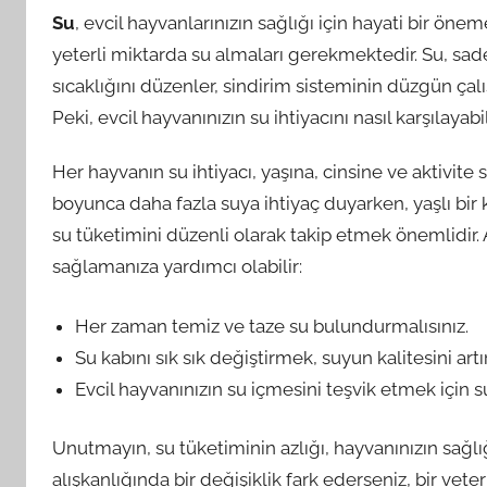
Su
, evcil hayvanlarınızın sağlığı için hayati bir önem
yeterli miktarda su almaları gerekmektedir. Su, s
sıcaklığını düzenler, sindirim sisteminin düzgün çalı
Peki, evcil hayvanınızın su ihtiyacını nasıl karşılayabil
Her hayvanın su ihtiyacı, yaşına, cinsine ve aktivite
boyunca daha fazla suya ihtiyaç duyarken, yaşlı bir 
su tüketimini düzenli olarak takip etmek önemlidir. A
sağlamanıza yardımcı olabilir:
Her zaman temiz ve taze su bulundurmalısınız.
Su kabını sık sık değiştirmek, suyun kalitesini artır
Evcil hayvanınızın su içmesini teşvik etmek için su 
Unutmayın, su tüketiminin azlığı, hayvanınızın sağlı
alışkanlığında bir değişiklik fark ederseniz, bir vete