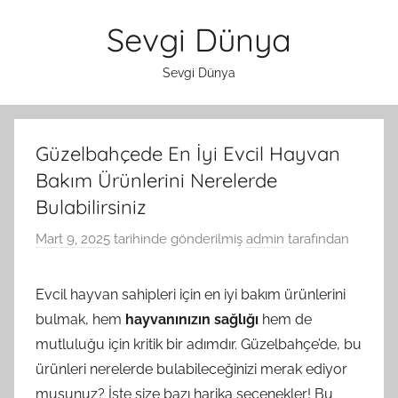
İçeriğe
Sevgi Dünya
atla
Sevgi Dünya
Güzelbahçede En İyi Evcil Hayvan
Bakım Ürünlerini Nerelerde
Bulabilirsiniz
Mart 9, 2025
tarihinde gönderilmiş
admin
tarafından
Evcil hayvan sahipleri için en iyi bakım ürünlerini
bulmak, hem
hayvanınızın sağlığı
hem de
mutluluğu için kritik bir adımdır. Güzelbahçe’de, bu
ürünleri nerelerde bulabileceğinizi merak ediyor
musunuz? İşte size bazı harika seçenekler! Bu