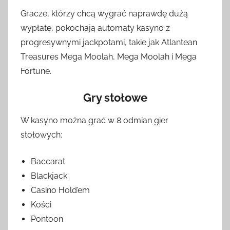
Gracze, którzy chcą wygrać naprawdę dużą
wypłatę, pokochają automaty kasyno z
progresywnymi jackpotami, takie jak Atlantean
Treasures Mega Moolah, Mega Moolah i Mega
Fortune.
Gry stołowe
W kasyno można grać w 8 odmian gier
stołowych:
Baccarat
Blackjack
Casino Hold’em
Kości
Pontoon