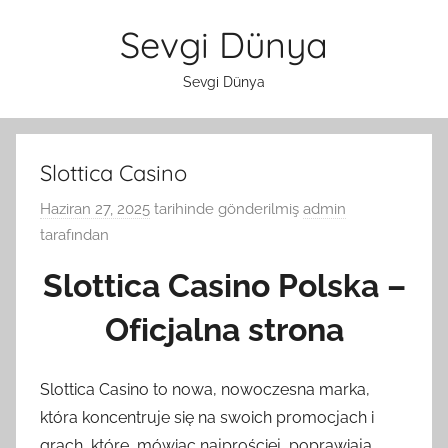
İçeriğe
Sevgi Dünya
atla
Sevgi Dünya
Slottica Casino
Haziran 27, 2025
tarihinde gönderilmiş
admin
tarafından
Slottica Casino Polska –
Oficjalna strona
Slottica Casino to nowa, nowoczesna marka,
która koncentruje się na swoich promocjach i
grach, które, mówiąc najprościej, poprawiają