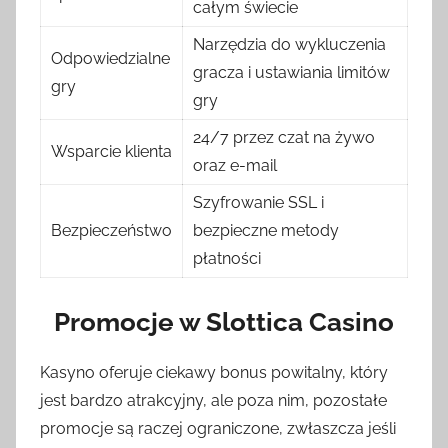
całym świecie
Narzędzia do wykluczenia
Odpowiedzialne
gracza i ustawiania limitów
gry
gry
24/7 przez czat na żywo
Wsparcie klienta
oraz e-mail
Szyfrowanie SSL i
Bezpieczeństwo
bezpieczne metody
płatności
Promocje w Slottica Casino
Kasyno oferuje ciekawy bonus powitalny, który
jest bardzo atrakcyjny, ale poza nim, pozostałe
promocje są raczej ograniczone, zwłaszcza jeśli