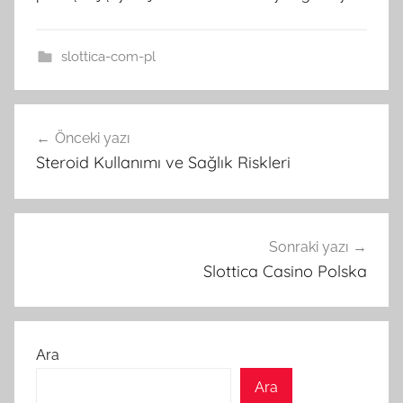
slottica-com-pl
Yazı
Önceki yazı
gezinmesi
Steroid Kullanımı ve Sağlık Riskleri
Sonraki yazı
Slottica Casino Polska
Ara
Ara