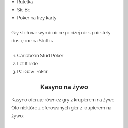
Ruletka
Sic Bo
Poker na trzy karty
Gry stołowe wymienione poniżej nie są niestety
dostępne na Slottica.
Caribbean Stud Poker
Let It Ride
Pai Gow Poker
Kasyno na żywo
Kasyno oferuje również gry z krupierem na żywo.
Oto niektóre z oferowanych gier z krupierem na
żywo: