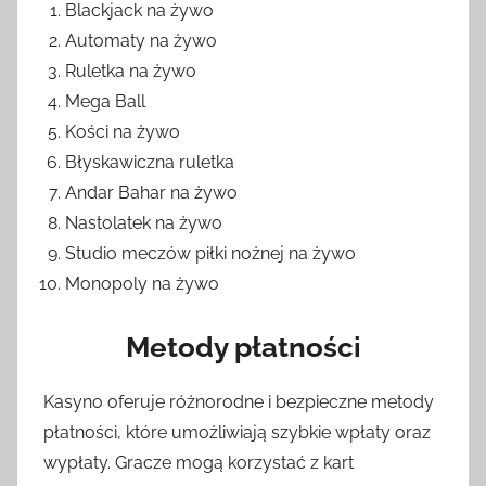
Blackjack na żywo
Automaty na żywo
Ruletka na żywo
Mega Ball
Kości na żywo
Błyskawiczna ruletka
Andar Bahar na żywo
Nastolatek na żywo
Studio meczów piłki nożnej na żywo
Monopoly na żywo
Metody płatności
Kasyno oferuje różnorodne i bezpieczne metody
płatności, które umożliwiają szybkie wpłaty oraz
wypłaty. Gracze mogą korzystać z kart