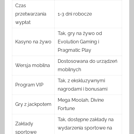
Czas
przetwarzania
1-3 dni robocze
wypłat
Tak, gry na żywo od
Kasyno na żywo
Evolution Gaming i
Pragmatic Play
Dostosowana do urządzeń
Wersja mobilna
mobilnych
Tak, z ekskluzywnymi
Program VIP
nagrodami i bonusami
Mega Moolah, Divine
Gry z jackpotem
Fortune
Tak, dostępne zakłady na
Zakłady
wydarzenia sportowe na
sportowe