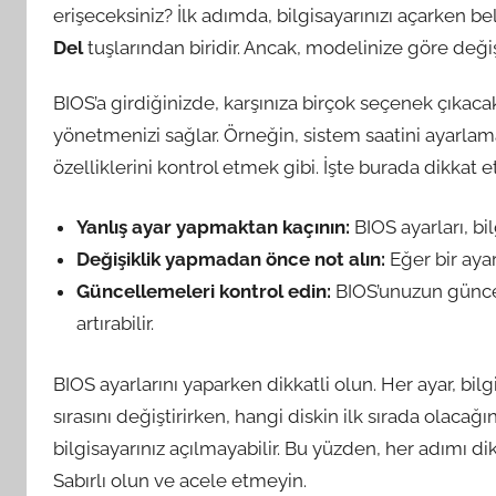
erişeceksiniz? İlk adımda, bilgisayarınızı açarken bel
Del
tuşlarından biridir. Ancak, modelinize göre değişi
BIOS’a girdiğinizde, karşınıza birçok seçenek çıkaca
yönetmenizi sağlar. Örneğin, sistem saatini ayarlam
özelliklerini kontrol etmek gibi. İşte burada dikkat
Yanlış ayar yapmaktan kaçının:
BIOS ayarları, bi
Değişiklik yapmadan önce not alın:
Eğer bir ayar 
Güncellemeleri kontrol edin:
BIOS’unuzun güncel
artırabilir.
BIOS ayarlarını yaparken dikkatli olun. Her ayar, bilg
sırasını değiştirirken, hangi diskin ilk sırada olacağ
bilgisayarınız açılmayabilir. Bu yüzden, her adımı di
Sabırlı olun ve acele etmeyin.