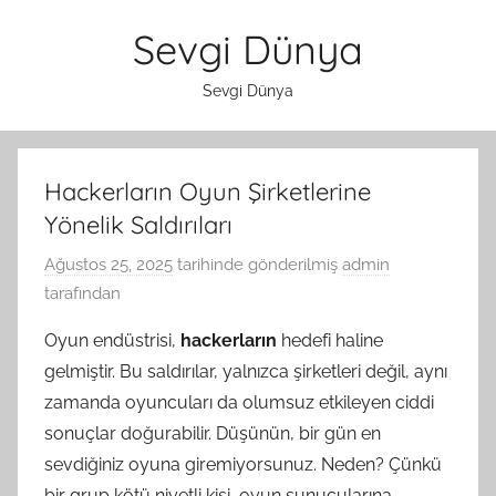
İçeriğe
Sevgi Dünya
atla
Sevgi Dünya
Hackerların Oyun Şirketlerine
Yönelik Saldırıları
Ağustos 25, 2025
tarihinde gönderilmiş
admin
tarafından
Oyun endüstrisi,
hackerların
hedefi haline
gelmiştir. Bu saldırılar, yalnızca şirketleri değil, aynı
zamanda oyuncuları da olumsuz etkileyen ciddi
sonuçlar doğurabilir. Düşünün, bir gün en
sevdiğiniz oyuna giremiyorsunuz. Neden? Çünkü
bir grup kötü niyetli kişi, oyun sunucularına