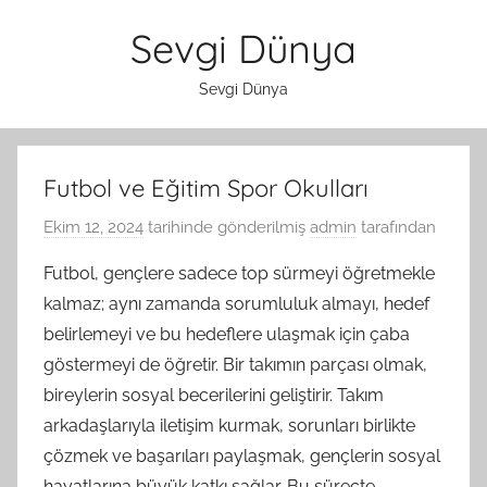
İçeriğe
Sevgi Dünya
atla
Sevgi Dünya
Futbol ve Eğitim Spor Okulları
Ekim 12, 2024
tarihinde gönderilmiş
admin
tarafından
Futbol, gençlere sadece top sürmeyi öğretmekle
kalmaz; aynı zamanda sorumluluk almayı, hedef
belirlemeyi ve bu hedeflere ulaşmak için çaba
göstermeyi de öğretir. Bir takımın parçası olmak,
bireylerin sosyal becerilerini geliştirir. Takım
arkadaşlarıyla iletişim kurmak, sorunları birlikte
çözmek ve başarıları paylaşmak, gençlerin sosyal
hayatlarına büyük katkı sağlar. Bu süreçte,