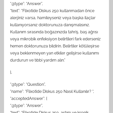
“@type”: “Answer”,
“text”: “Flixotide Diskus 250 kullanmadan önce
alerjiniz varsa, hamileyseniz veya başka ilaçlar
kullanıyorsanız doktorunuza danışmalısınız.
Kullanım sırasında boğazınızda tahriş, baş ağrısı
veya mikrobik enfeksiyon belirtileri fark ederseniz
hemen doktorunuza bildirin. Belirtiler kötüleşirse
veya beklenmeyen yan etkiler gelişirse kullanımı
durdurun ve tıbbi yardım alın.”
},
“@type”: “Question”,
“name”: “Flixotide Diskus 250 Nasıl Kullanılır? “,
“acceptedAnswer”: {
“@type”: “Answer”,
“text”: “Flixotide Diskus 250, astım ve kronik