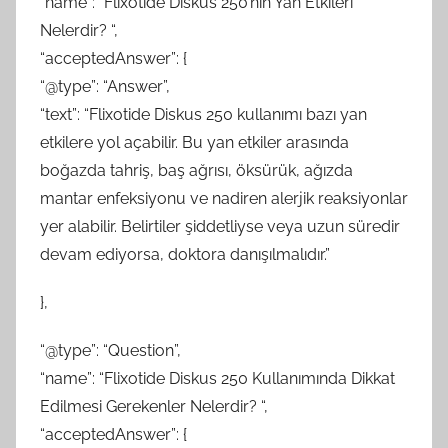
“name”: “Flixotide Diskus 250’nin Yan Etkileri
Nelerdir? “,
“acceptedAnswer”: {
“@type”: “Answer”,
“text”: “Flixotide Diskus 250 kullanımı bazı yan
etkilere yol açabilir. Bu yan etkiler arasında
boğazda tahriş, baş ağrısı, öksürük, ağızda
mantar enfeksiyonu ve nadiren alerjik reaksiyonlar
yer alabilir. Belirtiler şiddetliyse veya uzun süredir
devam ediyorsa, doktora danışılmalıdır.”
},
“@type”: “Question”,
“name”: “Flixotide Diskus 250 Kullanımında Dikkat
Edilmesi Gerekenler Nelerdir? “,
“acceptedAnswer”: {