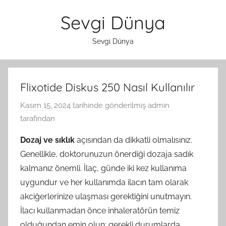
İçeriğe
Sevgi Dünya
atla
Sevgi Dünya
Flixotide Diskus 250 Nasıl Kullanılır
Kasım 15, 2024
tarihinde gönderilmiş
admin
tarafından
Dozaj ve sıklık
açısından da dikkatli olmalısınız.
Genellikle, doktorunuzun önerdiği dozaja sadık
kalmanız önemli. İlaç, günde iki kez kullanıma
uygundur ve her kullanımda ilacın tam olarak
akciğerlerinize ulaşması gerektiğini unutmayın.
İlacı kullanmadan önce inhaleratörün temiz
olduğundan emin olun; gerekli durumlarda