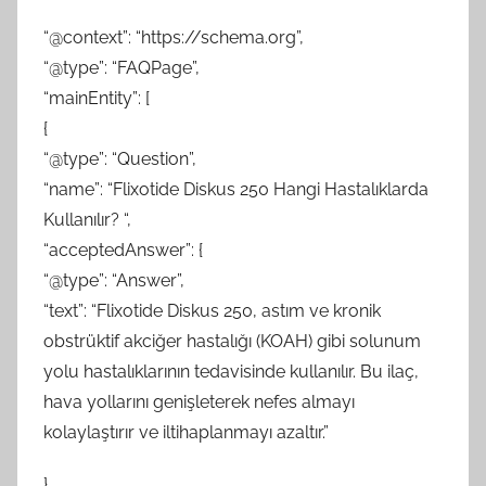
“@context”: “https://schema.org”,
“@type”: “FAQPage”,
“mainEntity”: [
{
“@type”: “Question”,
“name”: “Flixotide Diskus 250 Hangi Hastalıklarda
Kullanılır? “,
“acceptedAnswer”: {
“@type”: “Answer”,
“text”: “Flixotide Diskus 250, astım ve kronik
obstrüktif akciğer hastalığı (KOAH) gibi solunum
yolu hastalıklarının tedavisinde kullanılır. Bu ilaç,
hava yollarını genişleterek nefes almayı
kolaylaştırır ve iltihaplanmayı azaltır.”
},