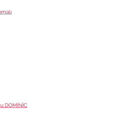
omalı
utu DOMİNİC