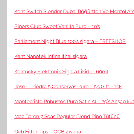
Kent Switch Slender Dubai Böğürtlen Ve Mentol Ar
Pipers Club Sweet Vanilla Puro – 10’s
Parliament Night Blue 100’s sigara – FREESHOP
Kent Nanotek infina ithal sigara
Kentucky Elektronik Sigara Likidi – 60ml
Jose L. Piedra 5 Conservas Puro – 5’s Gift Pack
Montecristo Robustos Puro Satın Al – 25`s Ahşap k
Mac Baren 7 Seas Regular Blend Pipo Tütünü
Ocb Filter Tips – OCB Zıvana