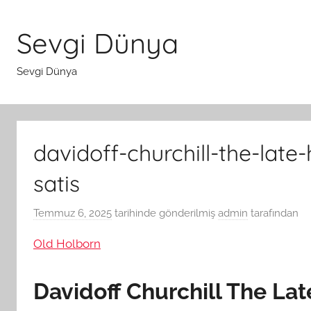
İçeriğe
atla
Sevgi Dünya
Sevgi Dünya
davidoff-churchill-the-late
satis
Temmuz 6, 2025
tarihinde gönderilmiş
admin
tarafından
Old Holborn
Davidoff Churchill The Lat