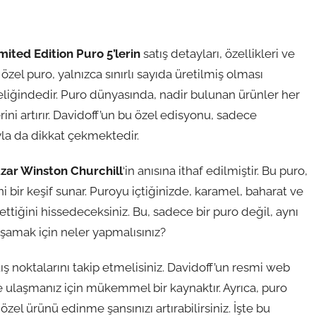
ited Edition Puro 5’lerin
satış detayları, özellikleri ve
zel puro, yalnızca sınırlı sayıda üretilmiş olması
teliğindedir. Puro dünyasında, nadir bulunan ürünler her
ni artırır. Davidoff’un bu özel edisyonu, sadece
la da dikkat çekmektedir.
yazar Winston Churchill
‘in anısına ithaf edilmiştir. Bu puro,
 bir keşif sunar. Puroyu içtiğinizde, karamel, baharat ve
iğini hissedeceksiniz. Bu, sadece bir puro değil, aynı
şamak için neler yapmalısınız?
atış noktalarını takip etmelisiniz. Davidoff’un resmi web
e ulaşmanız için mükemmel bir kaynaktır. Ayrıca, puro
zel ürünü edinme şansınızı artırabilirsiniz. İşte bu