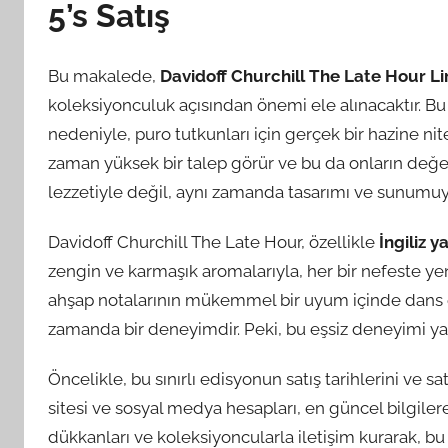
5’s Satış
Bu makalede,
Davidoff Churchill The Late Hour Lim
koleksiyonculuk açısından önemi ele alınacaktır. Bu ö
nedeniyle, puro tutkunları için gerçek bir hazine ni
zaman yüksek bir talep görür ve bu da onların değeri
lezzetiyle değil, aynı zamanda tasarımı ve sunumuy
Davidoff Churchill The Late Hour, özellikle
İngiliz 
zengin ve karmaşık aromalarıyla, her bir nefeste yeni
ahşap notalarının mükemmel bir uyum içinde dans ett
zamanda bir deneyimdir. Peki, bu eşsiz deneyimi ya
Öncelikle, bu sınırlı edisyonun satış tarihlerini ve s
sitesi ve sosyal medya hesapları, en güncel bilgiler
dükkanları ve koleksiyoncularla iletişim kurarak, bu ö