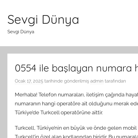
İçeriğe
atla
Sevgi Dünya
Sevgi Dünya
0554 ile başlayan numara 
Ocak 17, 2025
tarihinde gönderilmiş
admin
tarafından
Merhaba! Telefon numaraları, iletişim çağında hayatı
numaranın hangi operatöre ait olduğunu merak edebil
Türkiye’de Turkcell operatörüne aittir.
Turkcell, Türkiye’nin en büyük ve önde gelen mobil i
Turkcell’in özel alan kodlarından biridir. Bu numaral