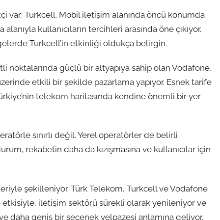
çi var: Turkcell. Mobil iletişim alanında öncü konumda
alanıyla kullanıcıların tercihleri arasında öne çıkıyor.
lerde Turkcell’in etkinliği oldukça belirgin.
itli noktalarında güçlü bir altyapıya sahip olan Vodafone,
üzerinde etkili bir şekilde pazarlama yapıyor. Esnek tarife
rkiye’nin telekom haritasında kendine önemli bir yer
törle sınırlı değil. Yerel operatörler de belirli
urum, rekabetin daha da kızışmasına ve kullanıcılar için
eriyle şekilleniyor. Türk Telekom, Turkcell ve Vodafone
 etkisiyle, iletişim sektörü sürekli olarak yenileniyor ve
et ve daha geniş bir seçenek yelpazesi anlamına geliyor.