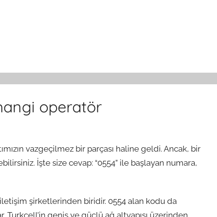
hangi operatör
mızın vazgeçilmez bir parçası haline geldi. Ancak, bir
irsiniz. İşte size cevap: “0554” ile başlayan numara,
letişim şirketlerinden biridir. 0554 alan kodu da
ar, Turkcell’in geniş ve güçlü ağ altyapısı üzerinden