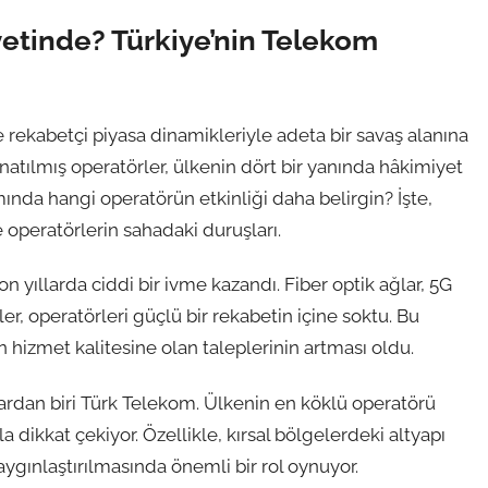
etinde? Türkiye’nin Telekom
ve rekabetçi piyasa dinamikleriyle adeta bir savaş alanına
atılmış operatörler, ülkenin dört bir yanında hâkimiyet
ında hangi operatörün etkinliği daha belirgin? İşte,
e operatörlerin sahadaki duruşları.
n yıllarda ciddi bir ivme kazandı. Fiber optik ağlar, 5G
ler, operatörleri güçlü bir rekabetin içine soktu. Bu
n hizmet kalitesine olan taleplerinin artması oldu.
ardan biri Türk Telekom. Ülkenin en köklü operatörü
a dikkat çekiyor. Özellikle, kırsal bölgelerdeki altyapı
aygınlaştırılmasında önemli bir rol oynuyor.